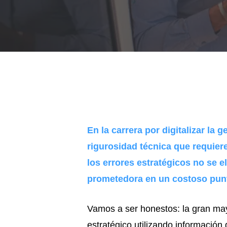
En la carrera por digitalizar la g
rigurosidad técnica que requier
los errores estratégicos no se 
prometedora en un costoso punt
Vamos a ser honestos: la gran may
estratégico utilizando información