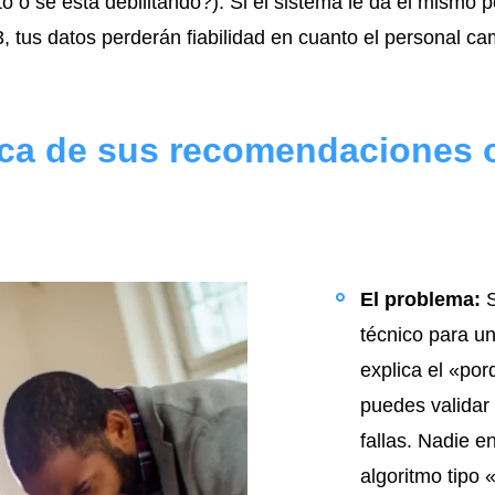
 o se está debilitando?). Si el sistema le da el mismo 
 tus datos perderán fiabilidad en cuanto el personal c
gica de sus recomendaciones
El problema:
S
técnico para un
explica el «por
puedes validar 
fallas. Nadie en
algoritmo tipo