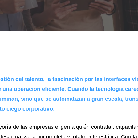
estión del talento, la fascinación por las interfaces v
e una operación eficiente. Cuando la tecnología care
eliminan, sino que se automatizan a gran escala, tra
o ciego corporativo
.
oría de las empresas eligen a quién contratar, capacitar
 desactualizada, incompleta y totalmente estática. Con la