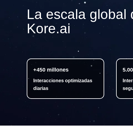
La escala global
Kore.ai
+450 millones
5.0
Interacciones optimizadas
Inte
diarias
seg