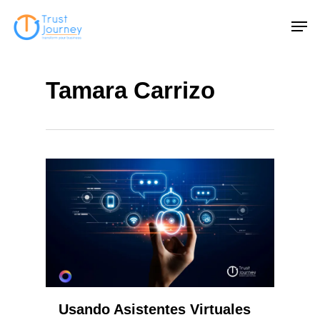
Skip
Men
to
main
content
Tamara Carrizo
Usando Asistentes Virtuales