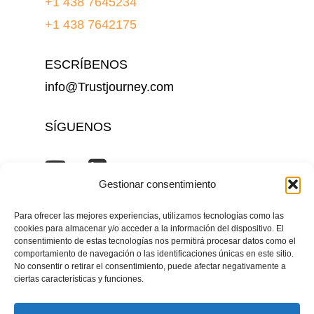
+1 438 7645234
+1 438 7642175
ESCRÍBENOS
info@Trustjourney.com
SÍGUENOS
Gestionar consentimiento
Para ofrecer las mejores experiencias, utilizamos tecnologías como las
cookies para almacenar y/o acceder a la información del dispositivo. El
Inicio
Nosotros
Soluciones
Cornerstone
consentimiento de estas tecnologías nos permitirá procesar datos como el
kore.ai
Magazine AI+Talent
Contacto
Canal
comportamiento de navegación o las identificaciones únicas en este sitio.
de denuncias
Política de Privacidad
No consentir o retirar el consentimiento, puede afectar negativamente a
ciertas características y funciones.
@2025 Trust Journey. Todos los derechos