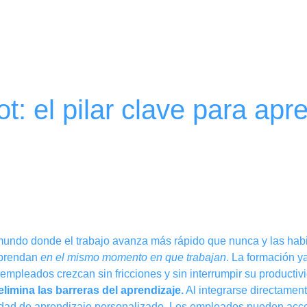
t: el pilar clave para apre
undo donde el trabajo avanza más rápido que nunca y las habili
aprendan
en el mismo momento en que trabajan
. La formación y
s empleados crezcan sin fricciones y sin interrumpir su productiv
limina las barreras del aprendizaje.
Al integrarse directament
nidad de aprendizaje personalizado. Los empleados pueden acc