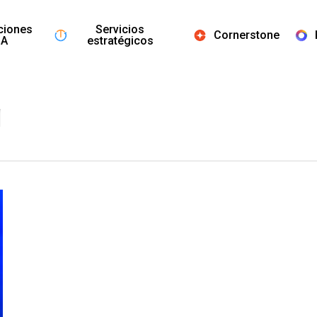
ciones
Servicios
Cornerstone
IA
estratégicos
g