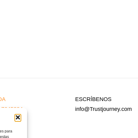
DA
ESCRÍBENOS
 7645234
info@Trustjourney.com
 7642175
ies para
 estas