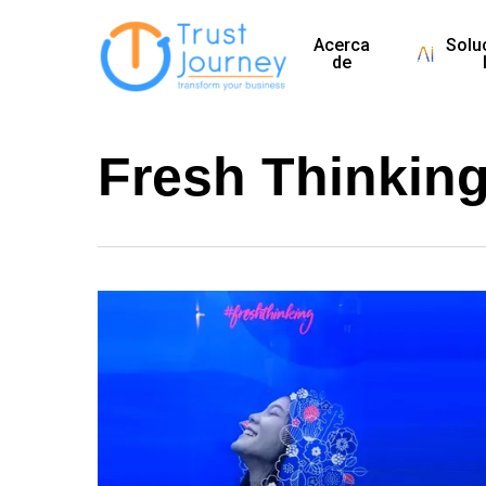
Skip
Acerca
Solu
to
de
main
content
Fresh Thinkin