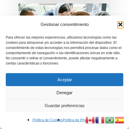
Gestionar consentimiento
Para ofrecer las mejores experiencias, utilizamos tecnologías como las
cookies para almacenar y/o acceder a la información del dispositivo. El
consentimiento de estas tecnologías nos permitirá procesar datos como el
comportamiento de navegación o las identificaciones únicas en este sitio.
No consentir o retirar el consentimiento, puede afectar negativamente a
ciertas características y funciones.
Gestión del Cambio
Aceptar
Gestión del Talento
Denegar
Cómo acelerar el éxito
Guardar preferencias
de nuevos empleados
con un plan 30-60-90
Política de Cookies
Política de Privacidad
días