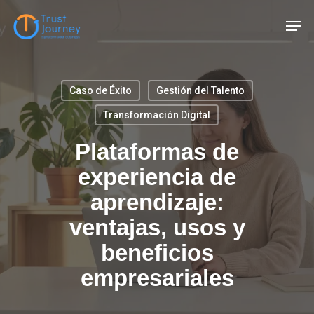
Skip
Men
to
main
content
Caso de Éxito
Gestión del Talento
Transformación Digital
Plataformas de
experiencia de
aprendizaje:
ventajas, usos y
beneficios
empresariales