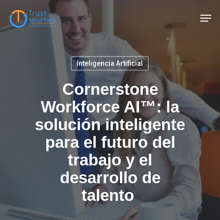
Skip
Men
to
main
content
Inteligencia Artificial
Cornerstone
Workforce AI™: la
solución inteligente
para el futuro del
trabajo y el
desarrollo de
talento