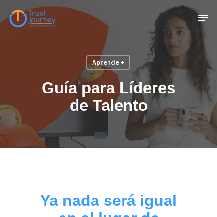
Skip
Men
to
main
content
Aprende +
Guía para Líderes
de Talento
Ya nada será igual