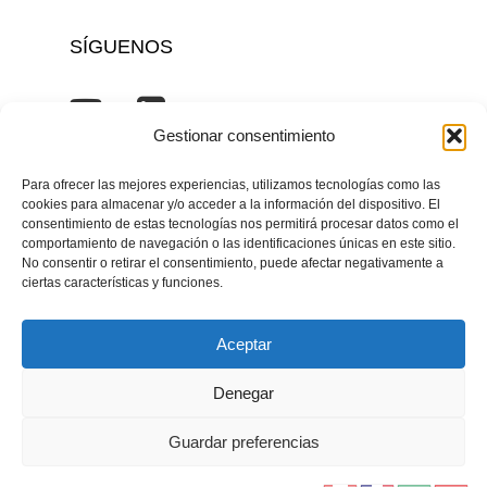
SÍGUENOS
Gestionar consentimiento
Para ofrecer las mejores experiencias, utilizamos tecnologías como las
cookies para almacenar y/o acceder a la información del dispositivo. El
Inicio
Nosotros
Soluciones
Cornerstone
consentimiento de estas tecnologías nos permitirá procesar datos como el
kore.ai
Magazine AI+Talent
Contacto
Canal
comportamiento de navegación o las identificaciones únicas en este sitio.
de denuncias
Política de Privacidad
No consentir o retirar el consentimiento, puede afectar negativamente a
ciertas características y funciones.
@2025 Trust Journey. Todos los derechos
Aceptar
reservados.
Denegar
Guardar preferencias