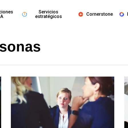
ciones
Servicios
Cornerstone
IA
estratégicos
rsonas