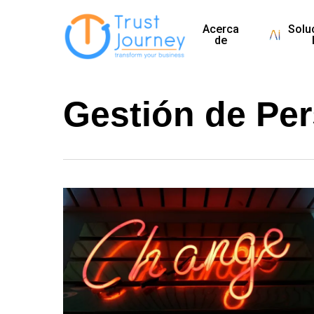
Skip
Acerca
Solu
to
de
main
content
Gestión de Pe